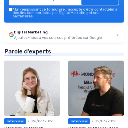
*
En remplissant ce formulaire, j’accepte d’être contacté(e) à
des fins commerciales par Digital Marketing et ses
partenaires.
Digital Marketing
Ajoutez-nous à vos sources préférées sur Google
Parole d'experts
•
•
26/06/2026
12/06/2025
Interview
Interview