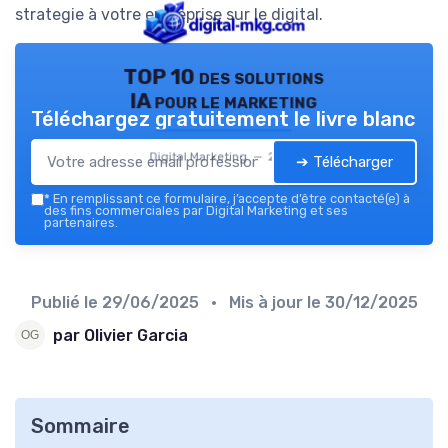
strategie à votre entreprise sur le digital.
TOP 10 des solutions
IA pour le marketing
Téléchargez gratuitement le livre blanc
Digital Marketing — 2026
➔ Télécharger
*
En remplissant ce formulaire, j’accepte d’être contacté(e) à
des fins commerciales par Digital Marketing et ses
partenaires.
Publié le
29/06/2025
• Mis à jour le
30/12/2025
par Olivier Garcia
Sommaire