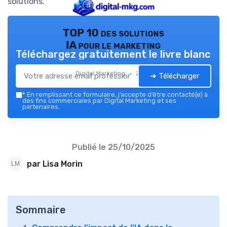
solutions.
TOP 10 des solutions
IA pour le marketing
Téléchargez gratuitement le livre blanc
Digital Marketing — 2026
➔ Télécharger
*
En remplissant ce formulaire, j’accepte d’être contacté(e) à
des fins commerciales par Digital Marketing et ses
partenaires.
Publié le
25/10/2025
par Lisa Morin
Sommaire