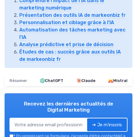
Comprendre l'impact de l'IA dans le
marketing numérique
Présentation des outils IA de markeonbiz fr
Personnalisation et ciblage grâce à l'IA
Automatisation des tâches marketing avec
l'IA
Analyse prédictive et prise de décision
Études de cas : succès grâce aux outils IA
de markeonbiz fr
Résumer
ChatGPT
Claude
Mistral
Recevez les dernières actualités de
Digital Marketing
➔ Je m'inscris
*
En remplissant ce formulaire, j’accepte d’être contacté(e) à