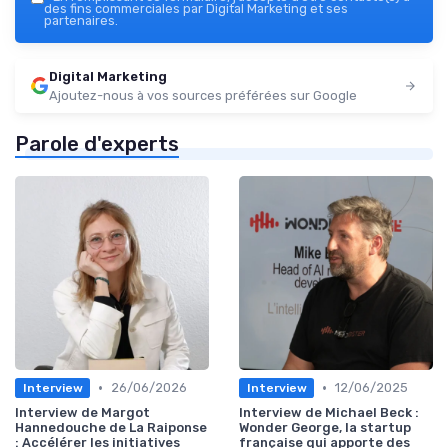
des fins commerciales par Digital Marketing et ses
partenaires.
Digital Marketing
Ajoutez-nous à vos sources préférées sur Google
Parole d'experts
•
•
26/06/2026
12/06/2025
Interview
Interview
Interview de Margot
Interview de Michael Beck :
Hannedouche de La Raiponse
Wonder George, la startup
: Accélérer les initiatives
française qui apporte des