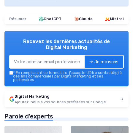
Résumer
ChatGPT
Claude
Mistral
Recevez les dernières actualités de
Digital Marketing
➔ Je m'inscris
*
En remplissant ce formulaire, j’accepte d’être contacté(e) à
des fins commerciales par Digital Marketing et ses
partenaires.
Digital Marketing
Ajoutez-nous à vos sources préférées sur Google
Parole d'experts