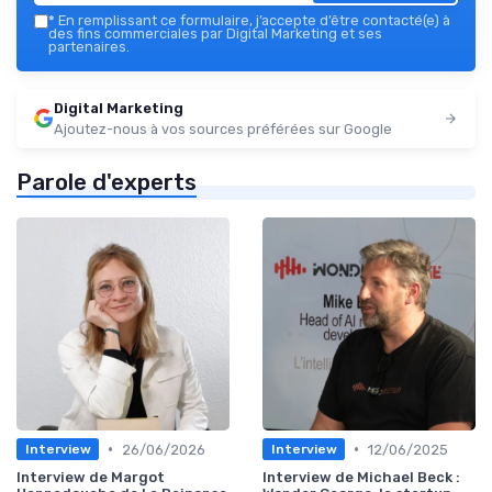
*
En remplissant ce formulaire, j’accepte d’être contacté(e) à
des fins commerciales par Digital Marketing et ses
partenaires.
Digital Marketing
Ajoutez-nous à vos sources préférées sur Google
Parole d'experts
•
•
26/06/2026
12/06/2025
Interview
Interview
Interview de Margot
Interview de Michael Beck :