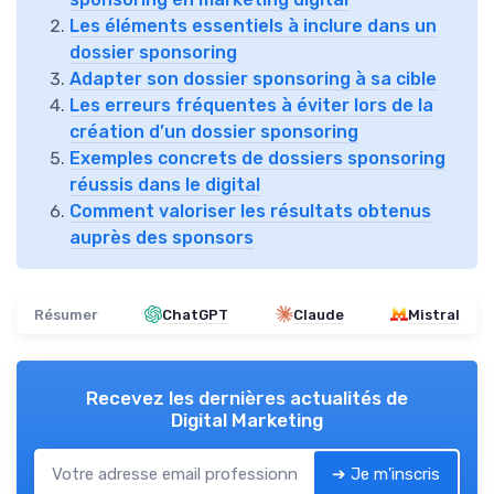
Les éléments essentiels à inclure dans un
dossier sponsoring
Adapter son dossier sponsoring à sa cible
Les erreurs fréquentes à éviter lors de la
création d’un dossier sponsoring
Exemples concrets de dossiers sponsoring
réussis dans le digital
Comment valoriser les résultats obtenus
auprès des sponsors
Résumer
ChatGPT
Claude
Mistral
Recevez les dernières actualités de
Digital Marketing
➔ Je m'inscris