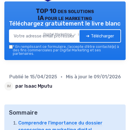
TOP 10 des solutions
IA pour le marketing
Téléchargez gratuitement le livre blanc
Digital Marketing — 2026
➔ Télécharger
*
En remplissant ce formulaire, j’accepte d’être contacté(e) à
des fins commerciales par Digital Marketing et ses
partenaires.
Publié le
15/04/2025
• Mis à jour le
09/01/2026
par Isaac Mputu
Sommaire
Comprendre l’importance du dossier
sponsoring en marketing digital