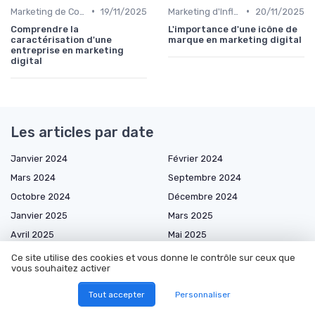
•
•
Marketing de Contenu
19/11/2025
Marketing d'Influence
20/11/2025
Comprendre la
L'importance d'une icône de
caractérisation d'une
marque en marketing digital
entreprise en marketing
digital
Les articles par date
Janvier 2024
Février 2024
Mars 2024
Septembre 2024
Octobre 2024
Décembre 2024
Janvier 2025
Mars 2025
Avril 2025
Mai 2025
Juin 2025
Juillet 2025
Ce site utilise des cookies et vous donne le contrôle sur ceux que
vous souhaitez activer
Août 2025
Septembre 2025
Octobre 2025
Novembre 2025
Tout accepter
Personnaliser
Décembre 2025
Janvier 2026