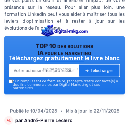
de vos posts LinkedIn et améliorer l’impact de votre
présence sur le réseau. Pour aller plus loin, une
formation LinkedIn peut vous aider à maîtriser tous les
leviers d’optimisation et à rester à jour sur les
évolutions de l’algorithme.
TOP 10 des solutions
IA pour le marketing
Téléchargez gratuitement le livre blanc
Digital Marketing — 2026
➔ Télécharger
*
En remplissant ce formulaire, j’accepte d’être contacté(e) à
des fins commerciales par Digital Marketing et ses
partenaires.
Publié le
10/04/2025
• Mis à jour le
22/11/2025
par André-Pierre Leclerc