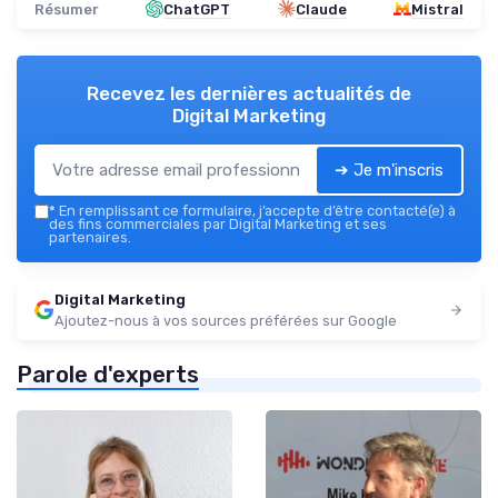
Résumer
ChatGPT
Claude
Mistral
Recevez les dernières actualités de
Digital Marketing
➔ Je m'inscris
*
En remplissant ce formulaire, j’accepte d’être contacté(e) à
des fins commerciales par Digital Marketing et ses
partenaires.
Digital Marketing
Ajoutez-nous à vos sources préférées sur Google
Parole d'experts