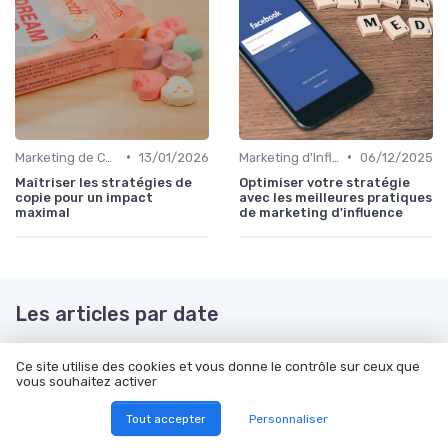
•
•
Marketing de Contenu
13/01/2026
Marketing d'Influence
06/12/2025
Maîtriser les stratégies de
Optimiser votre stratégie
copie pour un impact
avec les meilleures pratiques
maximal
de marketing d'influence
Les articles par date
Janvier 2024
Février 2024
Ce site utilise des cookies et vous donne le contrôle sur ceux que
Mars 2024
Septembre 2024
vous souhaitez activer
Octobre 2024
Décembre 2024
Tout accepter
Personnaliser
Janvier 2025
Mars 2025