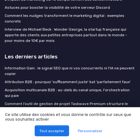
Astuces pour booster la visibilité de votre serveur Discord
Comment les nudges transforment le marketing digital : exemples
concrets
Interview de Michael Beck : Wonder George, la startup française qui
apporte des clients aux petites entreprises partout dans le monde -
pour moins de 10€ par mois
Les derniers articles
Information Gain : le signal SEO que ni vos concurrents ni l'IA ne peuvent
copier
Attribution B2B : pourquoi 'suffisamment juste' bat 'parfaitement faux'
Acquisition multicanale B2B : au-delà du canal unique, l'orchestration
qui paie
Comment l’outil de gestion de projet Taskwave Premium structure le
temps de formation des équipes marketing
Ce site utilise des cookies et vous donne le contrôle sur ceux que
Formuler une single minded proposition puissante pour un marketing de
vous souhaitez activer
contenu qui marque
Tout accepter
Personnaliser
Digital Marketing