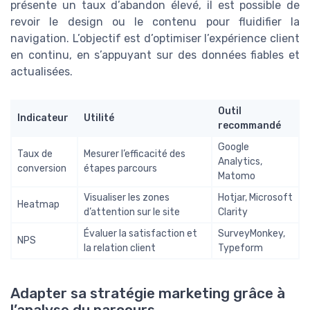
présente un taux d’abandon élevé, il est possible de
revoir le design ou le contenu pour fluidifier la
navigation. L’objectif est d’optimiser l’expérience client
en continu, en s’appuyant sur des données fiables et
actualisées.
Outil
Indicateur
Utilité
recommandé
Google
Taux de
Mesurer l’efficacité des
Analytics,
conversion
étapes parcours
Matomo
Visualiser les zones
Hotjar, Microsoft
Heatmap
d’attention sur le site
Clarity
Évaluer la satisfaction et
SurveyMonkey,
NPS
la relation client
Typeform
Adapter sa stratégie marketing grâce à
l’analyse du parcours