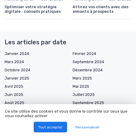
Optimiser votre stratégie
Attirez vos clients avec des
digitale : conseils pratiques
aimants à prospects
Les articles par date
Janvier 2024
Février 2024
Mars 2024
Septembre 2024
Octobre 2024
Décembre 2024
Janvier 2025
Mars 2025
Avril 2025
Mai 2025
Juin 2025
Juillet 2025
Août 2025
Septembre 2025
Octobre 2025
Novembre 2025
Ce site utilise des cookies et vous donne le contrôle sur ceux que
vous souhaitez activer
Décembre 2025
Janvier 2026
Tout accepter
Personnaliser
Février 2026
Mars 2026
Avril 2026
Mai 2026