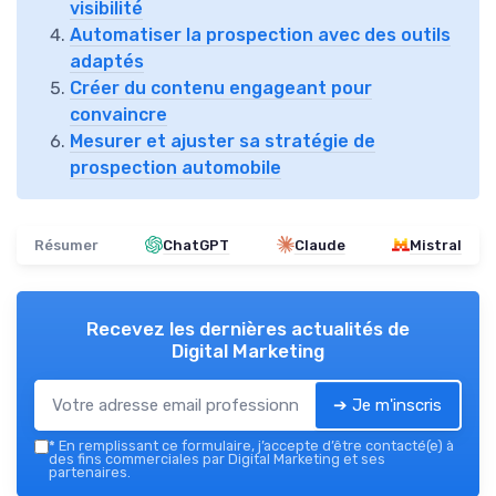
visibilité
Automatiser la prospection avec des outils
adaptés
Créer du contenu engageant pour
convaincre
Mesurer et ajuster sa stratégie de
prospection automobile
Résumer
ChatGPT
Claude
Mistral
Recevez les dernières actualités de
Digital Marketing
➔ Je m'inscris
*
En remplissant ce formulaire, j’accepte d’être contacté(e) à
des fins commerciales par Digital Marketing et ses
partenaires.