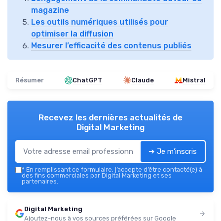
magazine
Les outils numériques utilisés pour
optimiser la diffusion
Mesurer l’efficacité des contenus publiés
Résumer
ChatGPT
Claude
Mistral
Recevez les dernières actualités de
Digital Marketing
➔ Je m'inscris
*
En remplissant ce formulaire, j’accepte d’être contacté(e) à
des fins commerciales par Digital Marketing et ses
partenaires.
Digital Marketing
Ajoutez-nous à vos sources préférées sur Google