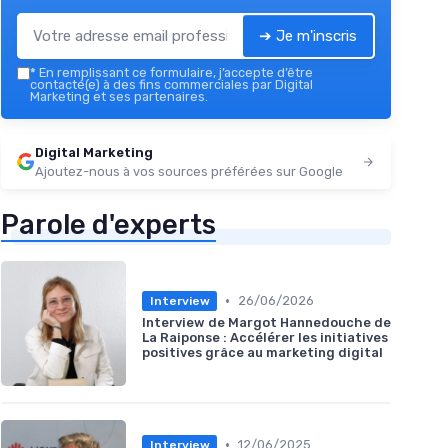
➔ Je m'inscris
*
En remplissant ce formulaire, j’accepte d’être
contacté(e) à des fins commerciales par Digital
Marketing et ses partenaires.
Digital Marketing
Ajoutez-nous à vos sources préférées sur Google
Parole d'experts
•
26/06/2026
Interview
Interview de Margot Hannedouche de
La Raiponse : Accélérer les initiatives
positives grâce au marketing digital
•
12/06/2025
Interview