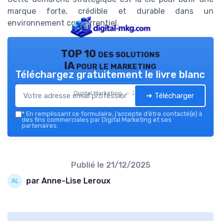
marque forte, crédible et durable dans un
environnement concurrentiel.
TOP 10 des solutions
IA pour le marketing
Téléchargez gratuitement le livre blanc
Digital Marketing — 2026
➔ Télécharger
*
En remplissant ce formulaire, j’accepte d’être contacté(e) à
des fins commerciales par Digital Marketing et ses
partenaires.
Publié le
21/12/2025
par Anne-Lise Leroux