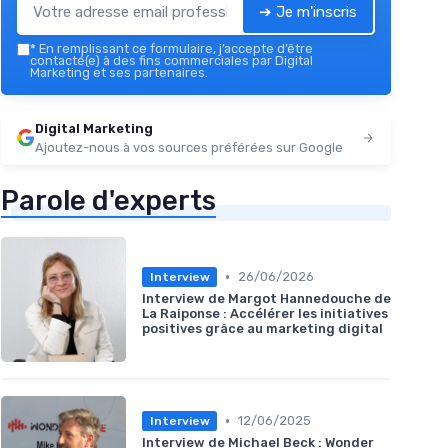
➔ Je m'inscris
*
En remplissant ce formulaire, j’accepte d’être
contacté(e) à des fins commerciales par Digital
Marketing et ses partenaires.
Digital Marketing
Ajoutez-nous à vos sources préférées sur Google
Parole d'experts
•
26/06/2026
Interview
Interview de Margot Hannedouche de
La Raiponse : Accélérer les initiatives
positives grâce au marketing digital
•
12/06/2025
Interview
Interview de Michael Beck : Wonder